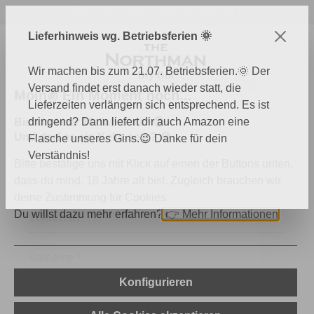
Kostenloser Versand ab 60 €
Zum Hauptinhalt springen
Lieferhinweis wg. Betriebsferien 🌞
Wir machen bis zum 21.07. Betriebsferien.🌞 Der
Versand findet erst danach wieder statt, die
Moin✌️ Ein Moment noch...
Lieferzeiten verlängern sich entsprechend. Es ist
dringend? Dann liefert dir auch Amazon eine
Bist du über 18 Jahre alt? 🔞
Und darf es ein Keks sein? 🍪
Flasche unseres Gins.😉 Danke für dein
Du hast 0 Produk
Ware
Verständnis!
Bitte bestätige uns mit Klick auf einen der Buttons unten,
dass du mind. 18 Jahre alt bist. Zugleich brauchen wir
deine Zustimmung für Cookies.
Du willst dazu mehr erfahren?
👉
Mehr Informationen
Widerruf
Vorname
*
Konfigurieren